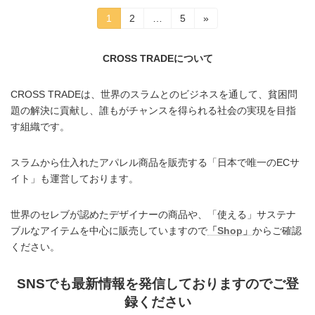
投
固
固
固
1
2
…
5
»
定
定
定
稿
ペ
ペ
ペ
ー
ー
ー
CROSS TRADEについて
の
ジ
ジ
ジ
ペ
CROSS TRADEは、世界のスラムとのビジネスを通して、貧困問
ー
題の解決に貢献し、誰もがチャンスを得られる社会の実現を目指
す組織です。
ジ
送
スラムから仕入れたアパレル商品を販売する「日本で唯一のECサ
イト」も運営しております。
り
世界のセレブが認めたデザイナーの商品や、「使える」サステナ
ブルなアイテムを中心に販売していますので
「Shop」
からご確認
ください。
SNSでも最新情報を発信しておりますのでご登
録ください