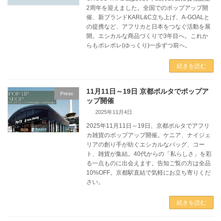
2周年を迎えました。全国でのポップアップ開
催、新ブランドKARL&C立ち上げ、A-GOALと
の提携など、アフリカと日本をつなぐ活動を展
開。エシカルな商品づくりで3年目へ。これか
らもポレポレ(ゆっくり)一歩ずつ前へ。
続きを読む
11月11日～19日 京都ポルタでポップア
Press
ップ開催
2025年11月4日
2025年11月11日～19日、京都ポルタでアフリ
カ雑貨のポップアップ開催。ケニア、ナイジェ
リアの創り手が紡ぐエシカルなバッグ、コー
ト、雑貨が集結。40代からの「私らしさ」を彩
る一点ものに出会えます。告知ご覧の方は全品
10%OFF。京都駅直結で気軽にお立ち寄りくだ
さい。
続きを読む