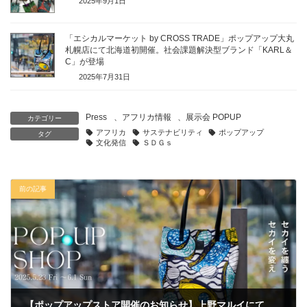
2025年9月1日
「エシカルマーケット by CROSS TRADE」ポップアップ大丸
札幌店にて北海道初開催。社会課題解決型ブランド「KARL＆
C」が登場
2025年7月31日
Press
、
アフリカ情報
、
展示会 POPUP
カテゴリー
アフリカ
サステナビリティ
ポップアップ
タグ
文化発信
ＳＤＧｓ
前の記事
【ポップアップストア開催のお知らせ】上野マルイにて期間限定ショップがオープン！