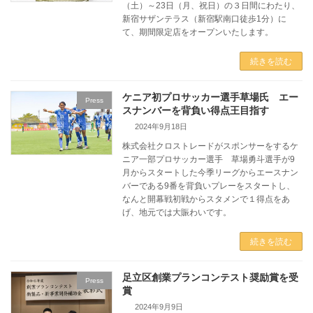
（土）～23日（月、祝日）の３日間にわたり、
新宿サザンテラス（新宿駅南口徒歩1分）に
て、期間限定店をオープンいたします。
続きを読む
ケニア初プロサッカー選手草場氏 エー
Press
スナンバーを背負い得点王目指す
2024年9月18日
株式会社クロストレードがスポンサーをするケ
ニア一部プロサッカー選手 草場勇斗選手が9
月からスタートした今季リーグからエースナン
バーである9番を背負いプレーをスタートし、
なんと開幕戦初戦からスタメンで１得点をあ
げ、地元では大賑わいです。
続きを読む
足立区創業プランコンテスト奨励賞を受
Press
賞
2024年9月9日