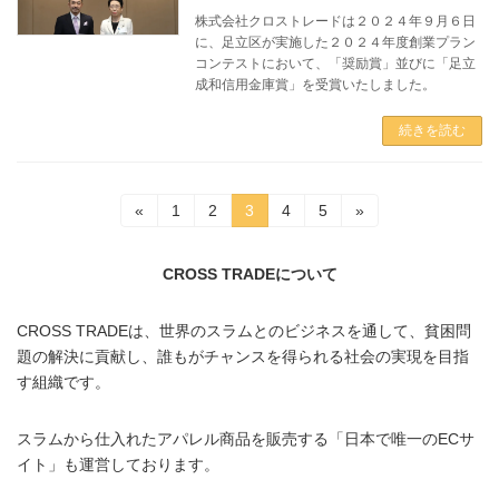
株式会社クロストレードは２０２４年９月６日
に、足立区が実施した２０２４年度創業プラン
コンテストにおいて、「奨励賞」並びに「足立
成和信用金庫賞」を受賞いたしました。
続きを読む
投
固
固
固
固
固
«
1
2
3
4
5
»
定
定
定
定
定
稿
ペ
ペ
ペ
ペ
ペ
ー
ー
ー
ー
ー
CROSS TRADEについて
の
ジ
ジ
ジ
ジ
ジ
ペ
CROSS TRADEは、世界のスラムとのビジネスを通して、貧困問
ー
題の解決に貢献し、誰もがチャンスを得られる社会の実現を目指
す組織です。
ジ
送
スラムから仕入れたアパレル商品を販売する「日本で唯一のECサ
イト」も運営しております。
り